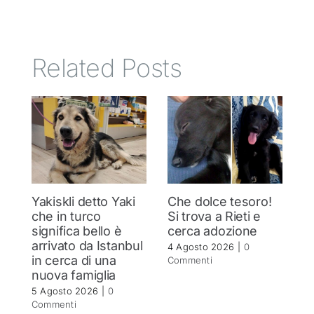
Related Posts
Yakiskli detto Yaki
Che dolce tesoro!
N
che in turco
Si trova a Rieti e
h
significa bello è
cerca adozione
c
arrivato da Istanbul
4 Agosto 2026
|
0
4 
in cerca di una
Commenti
C
nuova famiglia
5 Agosto 2026
|
0
Commenti