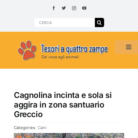
Skip
to
content
Search
for:
Tog
Navi
HOME
ADOZIONI PER REGIONE
Cagnolina incinta e sola si
aggira in zona santuario
SMARRITI O DA ADOTTARE
Greccio
Categories:
Cani
ADOTTATI O RITROVATI