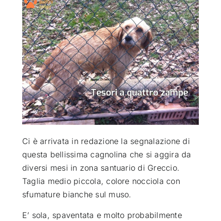
ATTUALITÀ
VIDEO
CHI SIAMO
RUBRICHE
Ci è arrivata in redazione la segnalazione di
SEMPRE CON ME
questa bellissima cagnolina che si aggira da
diversi mesi in zona santuario di Greccio
.
Taglia medio piccola, colore nocciola con
sfumature bianche sul muso.
E’ sola, spaventata e molto probabilmente