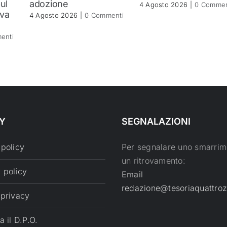
ul
adozione
4 Agosto 2026
|
0 Commen
ova
4 Agosto 2026
|
0 Commenti
enti
Y
SEGNALAZIONI
 policy
Per segnalare uno smarrim
un ritrovamento:
 policy
Email
redazione@tesoriaquattroz
 privacy
a il D.P.O.