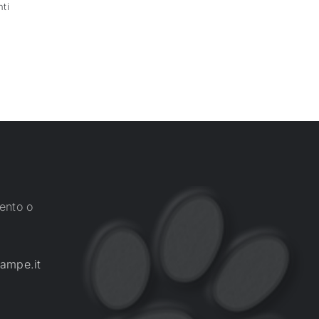
ti
ento o
ampe.it