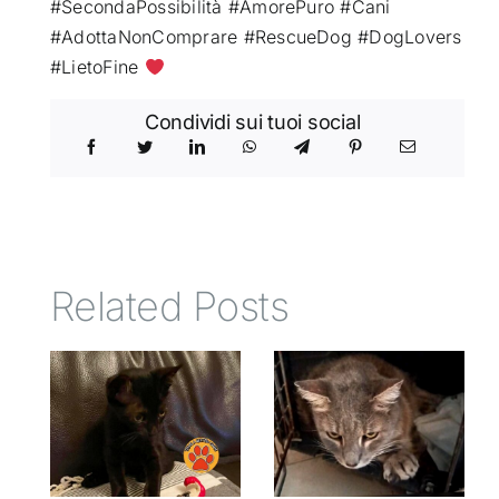
#SecondaPossibilità #AmorePuro #Cani
#AdottaNonComprare #RescueDog #DogLovers
#LietoFine
Condividi sui tuoi social
Related Posts