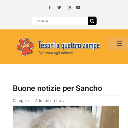
Skip
to
content
Search
for:
Tog
Navi
HOME
ADOZIONI PER REGIONE
Buone notizie per Sancho
Categories:
Adottati o ritrovati
SMARRITI O DA ADOTTARE
ADOTTATI O RITROVATI