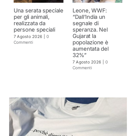
Una serata speciale
Leone, WWF:
T
per gli animali,
“Dall’India un
ol
realizzata da
segnale di
d
persone speciali
speranza. Nel
d
Gujarat la
in
7 Agosto 2026
|
0
popolazione è
se
Commenti
aumentata del
r
32%”
6 
C
7 Agosto 2026
|
0
Commenti