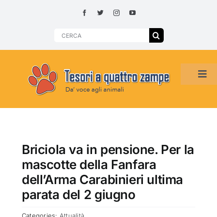
Skip
to
content
Search
for:
Tog
Navi
HOME
ADOZIONI PER REGIONE
Briciola va in pensione. Per la
mascotte della Fanfara
SMARRITI O DA ADOTTARE
dell’Arma Carabinieri ultima
parata del 2 giugno
ADOTTATI O RITROVATI
Categories:
Attualità