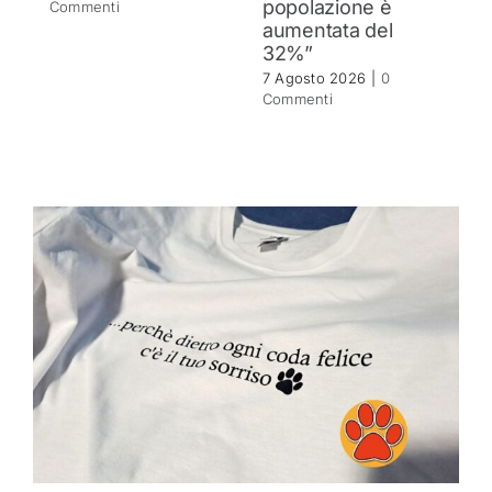
popolazione è
se
Commenti
aumentata del
r
32%”
6 
C
7 Agosto 2026
|
0
Commenti