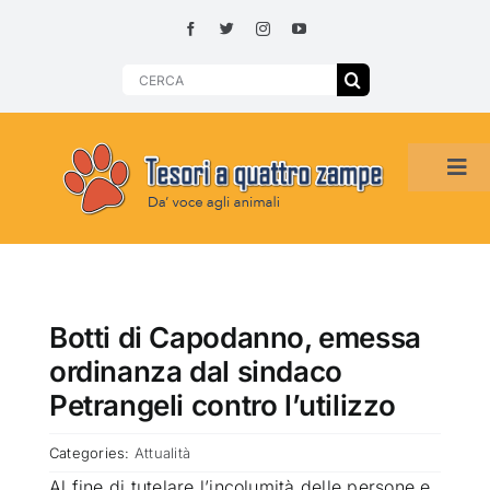
Skip
to
content
Search
for:
Tog
Navi
HOME
ADOZIONI PER REGIONE
Botti di Capodanno, emessa
ordinanza dal sindaco
SMARRITI O DA ADOTTARE
Petrangeli contro l’utilizzo
Categories:
Attualità
ADOTTATI O RITROVATI
Al fine di tutelare l’incolumità delle persone e