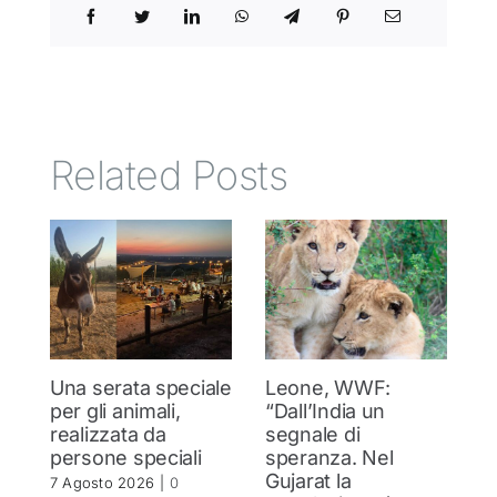
Related Posts
Una serata speciale
Leone, WWF:
T
per gli animali,
“Dall’India un
ol
realizzata da
segnale di
d
persone speciali
speranza. Nel
d
Gujarat la
in
7 Agosto 2026
|
0