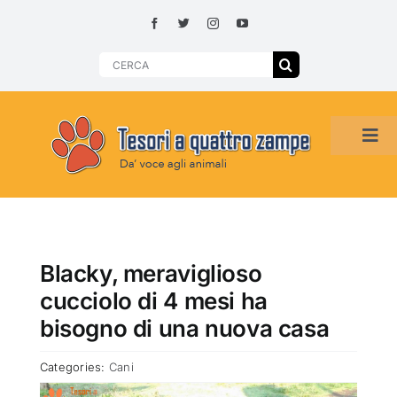
Skip
to
content
Search
for:
Tog
Navi
HOME
ADOZIONI PER REGIONE
Blacky, meraviglioso
cucciolo di 4 mesi ha
SMARRITI O DA ADOTTARE
bisogno di una nuova casa
Categories:
Cani
ADOTTATI O RITROVATI