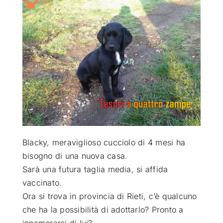
ATTUALITÀ
VIDEO
CHI SIAMO
RUBRICHE
Blacky, meraviglioso cucciolo di 4 mesi ha
SEMPRE CON ME
bisogno di una nuova casa
.
Sarà una futura taglia media, si affida
vaccinato.
Ora si trova in provincia di Rieti, c’è qualcuno
che ha la possibilità di adottarlo? Pronto a
innamorarsi di lui?