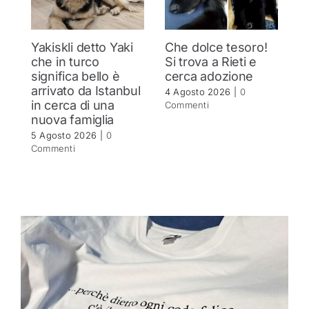
Yakiskli detto Yaki
Che dolce tesoro!
N
che in turco
Si trova a Rieti e
h
significa bello è
cerca adozione
c
arrivato da Istanbul
4 Agosto 2026
|
0
4 
in cerca di una
Commenti
C
nuova famiglia
5 Agosto 2026
|
0
Commenti