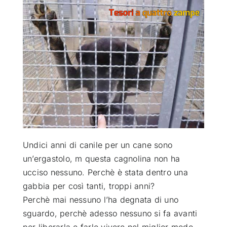
ATTUALITÀ
VIDEO
CHI SIAMO
RUBRICHE
Undici anni di canile per un cane sono
SEMPRE CON ME
un’ergastolo, m questa cagnolina non ha
ucciso nessuno. Perchè è stata dentro una
gabbia per così tanti, troppi anni?
Perchè mai nessuno l’ha degnata di uno
sguardo, perchè adesso nessuno si fa avanti
per liberarla e farle vivere nel miglior modo