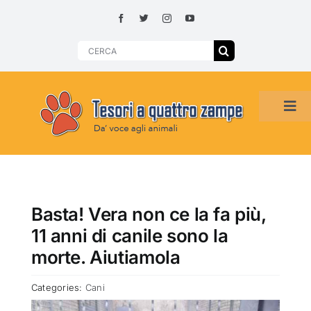
Skip
to
content
Search
for:
Tog
Navi
HOME
ADOZIONI PER REGIONE
Basta! Vera non ce la fa più,
11 anni di canile sono la
SMARRITI O DA ADOTTARE
morte. Aiutiamola
Categories:
Cani
ADOTTATI O RITROVATI