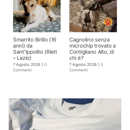
Smarrito Birillo (16
Cagnolino senza
P
anni) da
microchip trovato a
c
Sant’Ippolito (Rieti
Contigliano Alto, di
7 
– Lazio)
chi è?
C
7 Agosto 2026
|
0
7 Agosto 2026
|
0
Commenti
Commenti