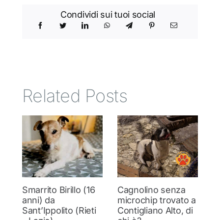
Condividi sui tuoi social
Related Posts
Smarrito Birillo (16
Cagnolino senza
P
anni) da
microchip trovato a
c
Sant’Ippolito (Rieti
Contigliano Alto, di
7 