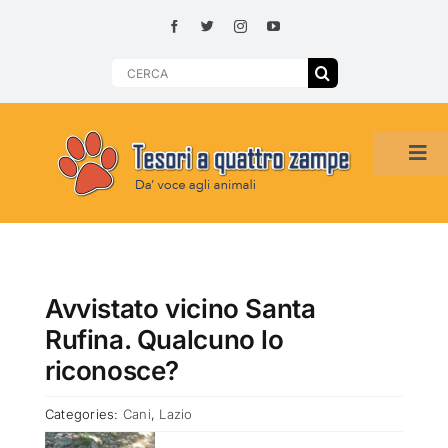
Skip
to
content
Search
for:
Tog
Navi
HOME
ADOZIONI PER REGIONE
Avvistato vicino Santa
Rufina. Qualcuno lo
SMARRITI O DA ADOTTARE
riconosce?
Categories:
Cani
,
Lazio
ADOTTATI O RITROVATI