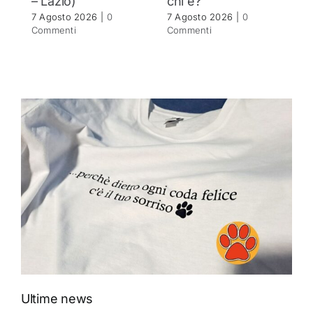
– Lazio)
chi è?
C
7 Agosto 2026
|
0
7 Agosto 2026
|
0
Commenti
Commenti
Ultime news