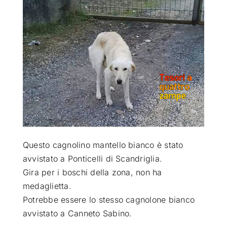
ATTUALITÀ
VIDEO
CHI SIAMO
RUBRICHE
Questo cagnolino mantello bianco è stato
SEMPRE CON ME
avvistato a Ponticelli di Scandriglia
.
Gira per i boschi della zona, non ha
medaglietta.
Potrebbe essere lo stesso cagnolone bianco
avvistato a Canneto Sabino.