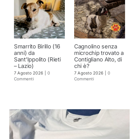
Smarrito Birillo (16
Cagnolino senza
P
anni) da
microchip trovato a
c
Sant’Ippolito (Rieti
Contigliano Alto, di
7 
– Lazio)
chi è?
C
7 Agosto 2026
|
0
7 Agosto 2026
|
0
Commenti
Commenti