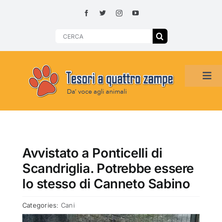
Skip
to
content
Search
for:
Tog
Navi
HOME
ADOZIONI PER REGIONE
Avvistato a Ponticelli di
Scandriglia. Potrebbe essere
SMARRITI O DA ADOTTARE
lo stesso di Canneto Sabino
Categories:
Cani
ADOTTATI O RITROVATI