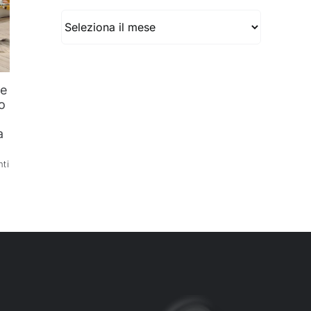
Archivio
he
o
l
a
ti