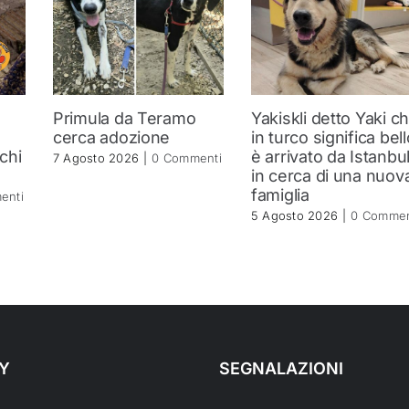
Primula da Teramo
Yakiskli detto Yaki c
a
cerca adozione
in turco significa bell
 chi
è arrivato da Istanbu
7 Agosto 2026
|
0 Commenti
in cerca di una nuov
famiglia
enti
5 Agosto 2026
|
0 Commen
Y
SEGNALAZIONI