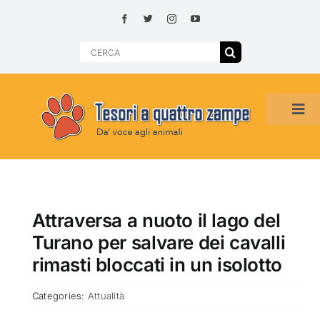
Skip
to
content
Search
for:
Tog
Navi
HOME
ADOZIONI PER REGIONE
Attraversa a nuoto il lago del
Turano per salvare dei cavalli
SMARRITI O DA ADOTTARE
rimasti bloccati in un isolotto
Categories:
Attualità
ADOTTATI O RITROVATI