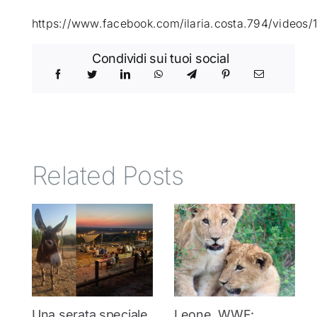
https://www.facebook.com/ilaria.costa.794/video
ATTUALITÀ
Condividi sui tuoi social
VIDEO
CHI SIAMO
Related Posts
RUBRICHE
SEMPRE CON ME
Una serata speciale
Leone, WWF: