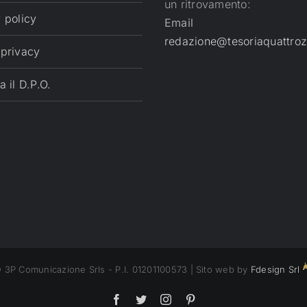
un ritrovamento:
 policy
Email
redazione@tesoriaquattroz
 privacy
a il D.P.O.
 3P Comunicazione Srls - P.I. 01201100573 | Sito web by
Fdesign Srl
Facebook
Twitter
Instagram
Pinterest