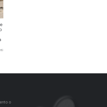
he
o
l
a
ti
ento o