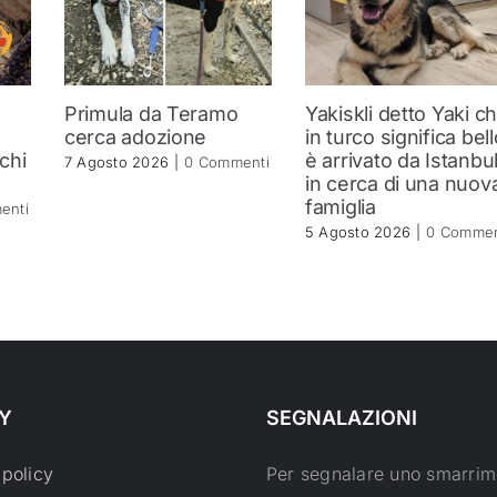
Primula da Teramo
Yakiskli detto Yaki c
a
cerca adozione
in turco significa bell
 chi
è arrivato da Istanbu
7 Agosto 2026
|
0 Commenti
in cerca di una nuov
famiglia
enti
5 Agosto 2026
|
0 Commen
Y
SEGNALAZIONI
 policy
Per segnalare uno smarrim