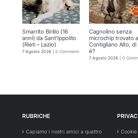
Smarrito Birillo (16
Cagnolino senza
anni) da Sant’Ippolito
microchip trovato 
(Rieti – Lazio)
Contigliano Alto, di
è?
7 Agosto 2026
|
0 Commenti
7 Agosto 2026
|
0 Comm
RUBRICHE
PRIVAC
Capiamo i nostri amici a quattro
Cookie