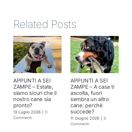
Related Posts
APPUNTI A SEI
APPUNTI A SEI
A
ZAMPE – Estate,
ZAMPE – A casa ti
Z
siamo sicuri che il
ascolta, fuori
c
nostro cane sia
sembra un altro
c
pronto?
cane: perché
c
succede?
c
13 Luglio 2026
|
0
Commenti
11 Giugno 2026
|
0
20
Commenti
C