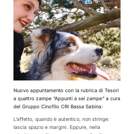
ATTUALITÀ
VIDEO
CHI SIAMO
RUBRICHE
Nuovo appuntamento con la rubrica di Tesori
SEMPRE CON ME
a quattro zampe “Appunti a sei zampe” a cura
del Gruppo Cinofilo CRI Bassa Sabina:
L’affetto, quando è autentico, non stringe:
lascia spazio e margini. Eppure, nella