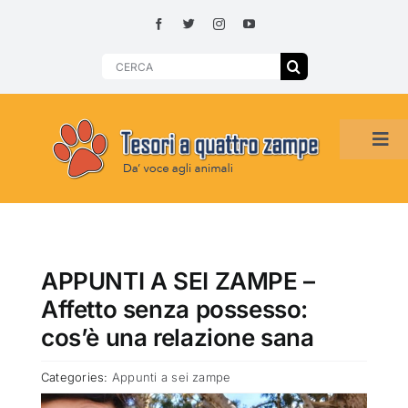
Skip
to
content
Search
for:
Tog
Navi
HOME
ADOZIONI PER REGIONE
APPUNTI A SEI ZAMPE –
Affetto senza possesso:
SMARRITI O DA ADOTTARE
cos’è una relazione sana
Categories:
Appunti a sei zampe
ADOTTATI O RITROVATI