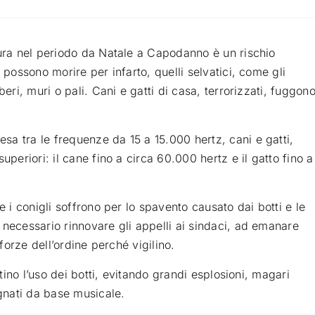
aura nel periodo da Natale a Capodanno è un rischio
 possono morire per infarto, quelli selvatici, come gli
eri, muri o pali. Cani e gatti di casa, terrorizzati, fuggon
a tra le frequenze da 15 a 15.000 hertz, cani e gatti,
uperiori: il cane fino a circa 60.000 hertz e il gatto fino a
e i conigli soffrono per lo spavento causato dai botti e le
 necessario rinnovare gli appelli ai sindaci, ad emanare
 forze dell’ordine perché vigilino.
itino l’uso dei botti, evitando grandi esplosioni, magari
agnati da base musicale.