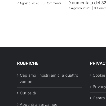
è aumentata del 3
7 Agosto 2026
|
0 Commenti
7 Agosto 2026
|
0 Comm
RUBRICHE
PRIVAC
Capiamo i nostri amici a quattro
Cookie
zampe
Privacy
Curiosità
Centro
Appunti a sei zampe