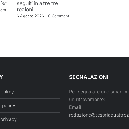
2%”
seguiti in altre tre
regioni
enti
6 Agosto 2026
|
0 Commenti
Y
SEGNALAZIONI
 policy
Per segnalare uno smarrim
un ritrovamento:
 policy
Email
redazione@tesoriaquattroz
 privacy