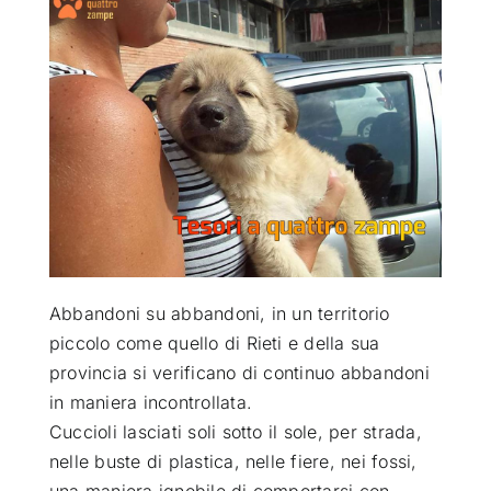
ATTUALITÀ
VIDEO
CHI SIAMO
RUBRICHE
Abbandoni su abbandoni, in un territorio
SEMPRE CON ME
piccolo come quello di Rieti e della sua
provincia si verificano di continuo abbandoni
in maniera incontrollata
.
Cuccioli lasciati soli sotto il sole, per strada,
nelle buste di plastica, nelle fiere, nei fossi,
una maniera ignobile di comportarsi con