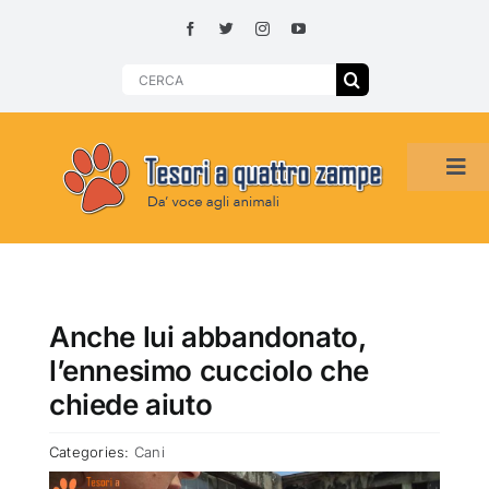
Skip
to
content
Search
for:
Tog
Navi
HOME
ADOZIONI PER REGIONE
Anche lui abbandonato,
l’ennesimo cucciolo che
SMARRITI O DA ADOTTARE
chiede aiuto
Categories:
Cani
ADOTTATI O RITROVATI