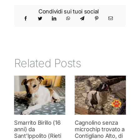
Condividi sui tuoi social
Related Posts
Smarrito Birillo (16
Cagnolino senza
P
anni) da
microchip trovato a
c
Sant’Ippolito (Rieti
Contigliano Alto, di
7 