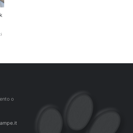
k
i
ento o
ampe.it