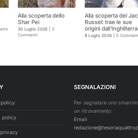
Alla scoperta dello
Alla scoperta del Jac
Shar Pei
Russel: trae le sue
origini dall’Inghilterra
enti
30 Luglio 2026
|
0
Commenti
8 Luglio 2026
|
0 Comment
Y
SEGNALAZIONI
 policy
Per segnalare uno smarrim
un ritrovamento:
 policy
Email
redazione@tesoriaquattroz
 privacy