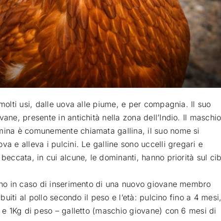
molti usi, dalle uova alle piume, e per compagnia. Il suo
ane, presente in antichità nella zona dell’Indio. Il maschi
mmina è comunemente chiamata gallina, il suo nome si
a e alleva i pulcini. Le galline sono uccelli gregari e
beccata, in cui alcune, le dominanti, hanno priorità sul ci
tono in caso di inserimento di una nuovo giovane membro
ibuiti al pollo secondo il peso e l’età: pulcino fino a 4 mesi
à e 1Kg di peso – galletto (maschio giovane) con 6 mesi di