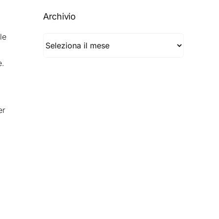
Archivio
le
Archivio
e.
er