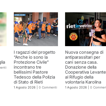
I ragazzi del progetto
Nuova consegna di
“Anche io sono la
antiparassitari per
lia
Protezione Civile”
cani senza casa.
incontrano tre
Donazione della
enti
bellissimi Pastore
Cooperativa Levante
Tedesco della Polizia
al Rifugio della
di Stato di Rieti
volontaria Karolina
1 Agosto 2026
|
0 Commenti
1 Agosto 2026
|
0 Commen