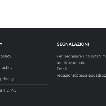
Y
SEGNALAZIONI
 policy
Per segnalare uno smarrim
un ritrovamento:
 policy
Email
redazione@tesoriaquattroz
 privacy
a il D.P.O.