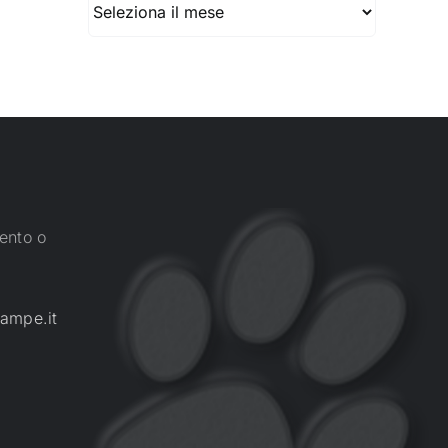
ento o
ampe.it