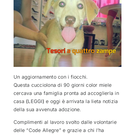
ATTUALITÀ
VIDEO
CHI SIAMO
RUBRICHE
Un aggiornamento con i fiocchi
.
Questa cucciolona di 90 giorni color miele
cercava una famiglia pronta ad accoglierla in
SEMPRE CON ME
casa
(
LEGGI
)
e oggi è arrivata la lieta notizia
della sua avvenuta adozione.
Complimenti al lavoro svolto dalle volontarie
delle “Code Allegre” e grazie a chi l’ha