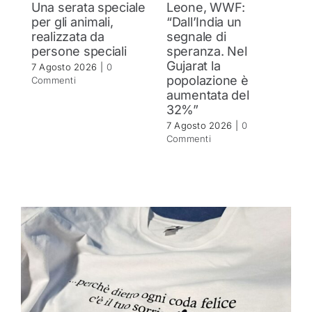
Una serata speciale
Leone, WWF:
T
per gli animali,
“Dall’India un
ol
realizzata da
segnale di
d
persone speciali
speranza. Nel
d
Gujarat la
in
7 Agosto 2026
|
0
popolazione è
se
Commenti
aumentata del
r
32%”
6 
C
7 Agosto 2026
|
0
Commenti