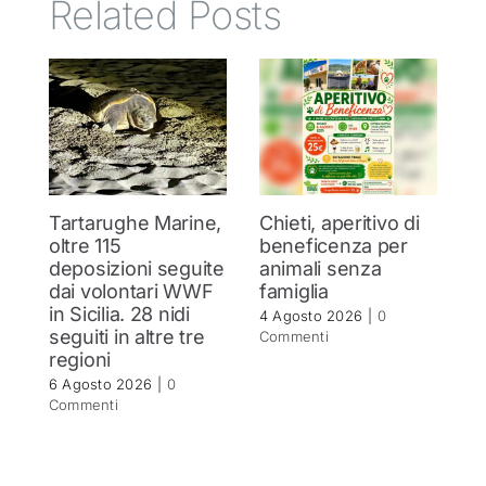
Related Posts
Tartarughe Marine,
Chieti, aperitivo di
I
oltre 115
beneficenza per
p
deposizioni seguite
animali senza
s
dai volontari WWF
famiglia
C
in Sicilia. 28 nidi
tr
4 Agosto 2026
|
0
seguiti in altre tre
P
Commenti
regioni
de
St
6 Agosto 2026
|
0
Commenti
1 
C