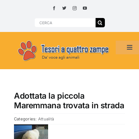
Skip
to
content
Search
for:
Tog
Navi
HOME
ADOZIONI PER REGIONE
Adottata la piccola
Maremmana trovata in strada
SMARRITI O DA ADOTTARE
Categories:
Attualità
ADOTTATI O RITROVATI