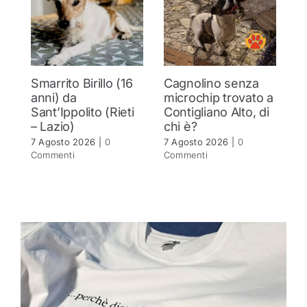
Smarrito Birillo (16
Cagnolino senza
P
anni) da
microchip trovato a
c
Sant’Ippolito (Rieti
Contigliano Alto, di
7 
– Lazio)
chi è?
C
7 Agosto 2026
|
0
7 Agosto 2026
|
0
Commenti
Commenti