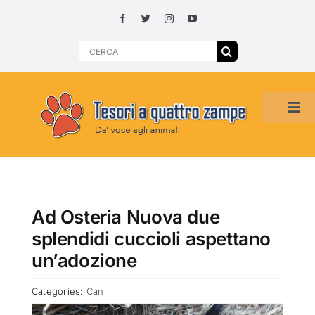
Skip
to
content
Search
for:
Tog
Navi
HOME
ADOZIONI PER REGIONE
Ad Osteria Nuova due
splendidi cuccioli aspettano
SMARRITI O DA ADOTTARE
un’adozione
Categories:
Cani
ADOTTATI O RITROVATI