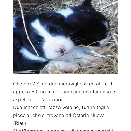
ATTUALITÀ
VIDEO
CHI SIAMO
RUBRICHE
Che dire? Sono due meravigliose creature di
SEMPRE CON ME
appena 50 giorni che sognano una famiglia e
aspettano un’adozione
.
Due maschietti razza Volpino, futura taglia
piccola, che si trovano ad Osteria Nuova
(Rieti).
Si affideranno a persone disposte a controlli