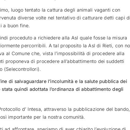
rimo, luogo tentato la cattura degli animali vaganti con
ervenuta diverse volte nel tentativo di catturare detti capi d
i a buon fine.
quindi proceduto a richiedere alla Asl quale fosse la misura
iormente percorribili. A tal proposito la Asl di Rieti, con no
a al Comune che, vista l’impossibilità di procedere alla
anti proponeva di procedere all’abbattimento dei suddetti
o (Selecontrollori).
fine di salvaguardare l’incolumità e la salute pubblica dei
è stata quindi adottata l’ordinanza di abbattimento degli
Protocollo d’ Intesa, attraverso la pubblicazione del bando
 così importante per la nostra comunità.
i ad affrontare, speriamo di aver chiarito l’evoluzione di