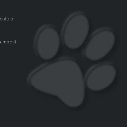
ento o
ampe.it