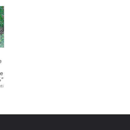
e
ne
%”
ti