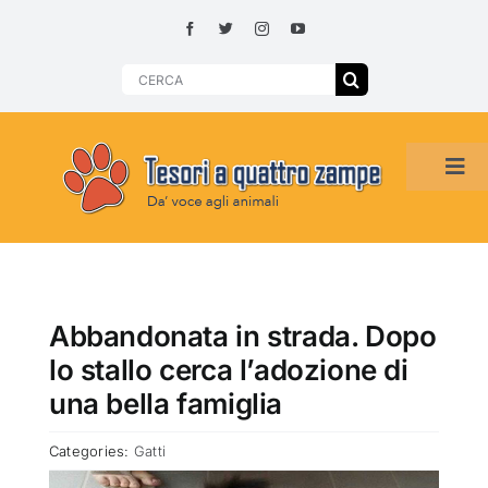
Skip
to
content
Search
for:
Tog
Navi
HOME
ADOZIONI PER REGIONE
Abbandonata in strada. Dopo
lo stallo cerca l’adozione di
SMARRITI O DA ADOTTARE
una bella famiglia
Categories:
Gatti
ADOTTATI O RITROVATI