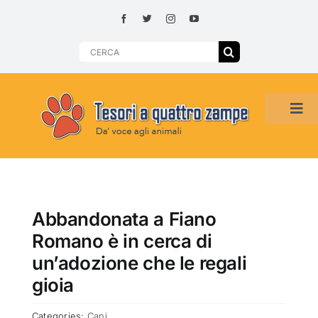
Skip
to
content
Search
for:
Tog
Navi
HOME
ADOZIONI PER REGIONE
Abbandonata a Fiano
Romano è in cerca di
SMARRITI O DA ADOTTARE
un’adozione che le regali
gioia
ADOTTATI O RITROVATI
Categories:
Cani