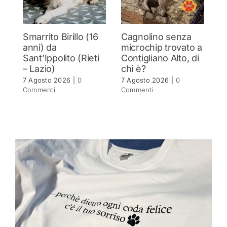
Smarrito Birillo (16
Cagnolino senza
P
anni) da
microchip trovato a
c
Sant’Ippolito (Rieti
Contigliano Alto, di
7 
– Lazio)
chi è?
C
7 Agosto 2026
|
0
7 Agosto 2026
|
0
Commenti
Commenti