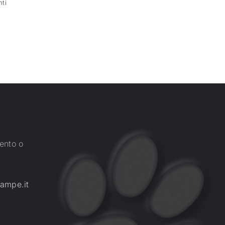
ti
ento o
ampe.it