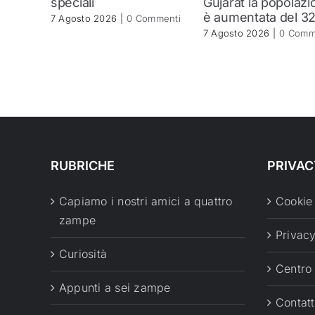
speciali
Gujarat la popolazi
è aumentata del 3
7 Agosto 2026
|
0 Commenti
7 Agosto 2026
|
0 Comm
RUBRICHE
PRIVAC
Capiamo i nostri amici a quattro
Cookie
zampe
Privacy
Curiosità
Centro
Appunti a sei zampe
Contatt