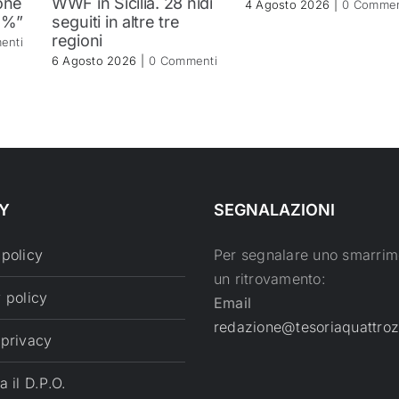
one
WWF in Sicilia. 28 nidi
4 Agosto 2026
|
0 Commen
2%”
seguiti in altre tre
regioni
enti
6 Agosto 2026
|
0 Commenti
Y
SEGNALAZIONI
 policy
Per segnalare uno smarrim
un ritrovamento:
 policy
Email
redazione@tesoriaquattroz
 privacy
a il D.P.O.