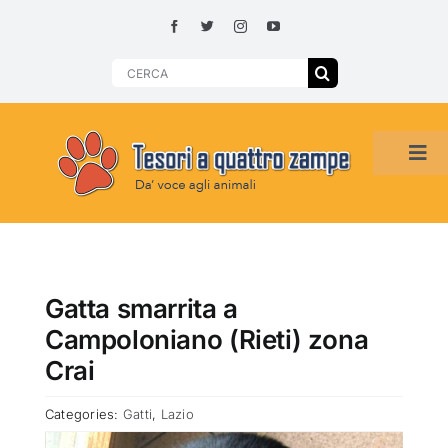
Skip
to
content
Search
for:
Tog
Navi
HOME
ADOZIONI PER REGIONE
Gatta smarrita a
Campoloniano (Rieti) zona
SMARRITI O DA ADOTTARE
Crai
Categories:
Gatti
,
Lazio
ADOTTATI O RITROVATI