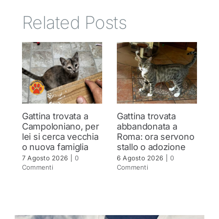
Related Posts
Gattina trovata a
Gattina trovata
S
Campoloniano, per
abbandonata a
q
lei si cerca vecchia
Roma: ora servono
b
o nuova famiglia
stallo o adozione
r
7 Agosto 2026
|
0
6 Agosto 2026
|
0
5 
Commenti
Commenti
C